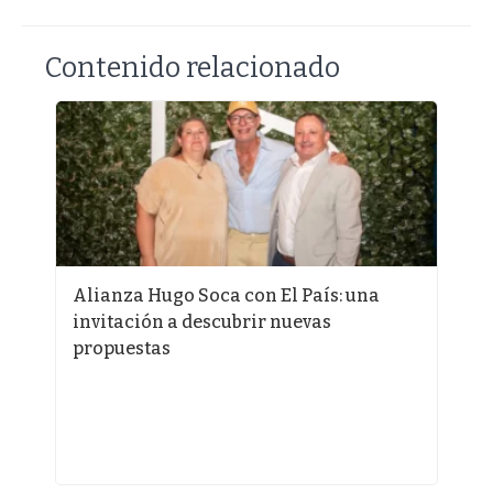
Contenido relacionado
e
Alianza Hugo Soca con El País: una
¿
invitación a descubrir nuevas
a
propuestas
p