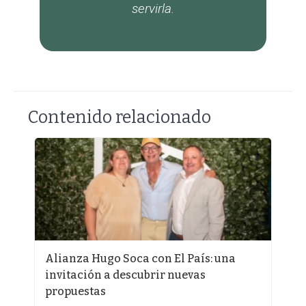
servirla.
Contenido relacionado
e
Alianza Hugo Soca con El País: una
¿
invitación a descubrir nuevas
a
propuestas
p