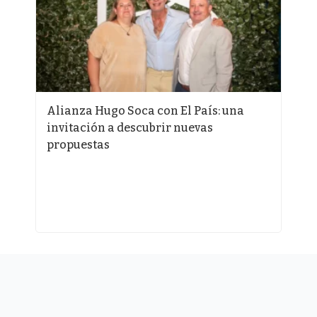
e
Alianza Hugo Soca con El País: una
¿
invitación a descubrir nuevas
a
propuestas
p