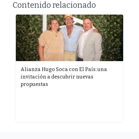
Contenido relacionado
e
Alianza Hugo Soca con El País: una
¿
invitación a descubrir nuevas
a
propuestas
p