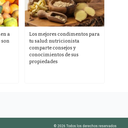
ien a
Los mejores condimentos para
La ma
e son
tu salud: nutricionista
cocin
comparte consejos y
reduc
conocimientos de sus
la sa
propiedades
© 2026 Todos los derechos reservados