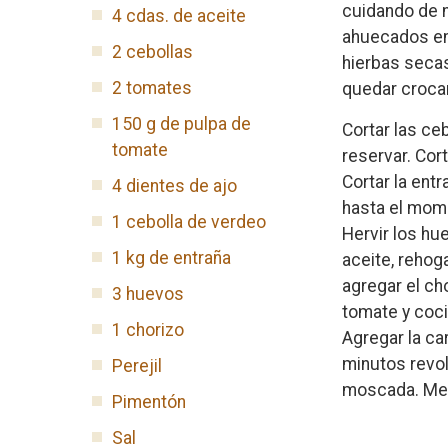
cuidando de n
4 cdas. de aceite
ahuecados en 
2 cebollas
hierbas secas
2 tomates
quedar croca
150 g de pulpa de
Cortar las ceb
tomate
reservar. Cor
Cortar la entr
4 dientes de ajo
hasta el mome
1 cebolla de verdeo
Hervir los hue
1 kg de entraña
aceite, rehoga
agregar el ch
3 huevos
tomate y coci
1 chorizo
Agregar la ca
minutos revol
Perejil
moscada. Mezc
Pimentón
Sal