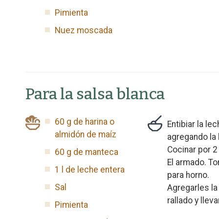
Pimienta
Nuez moscada
Para la salsa blanca
60 g de harina o
Entibiar la le
almidón de maíz
agregando la 
Cocinar por 2
60 g de manteca
El armado. To
1 l de leche entera
para horno.
Sal
Agregarles la
rallado y lleva
Pimienta