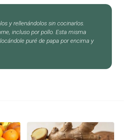
os y rellenándolos sin cocinarlos.
arne, incluso por pollo. Esta misma
colocándole puré de papa por encima y