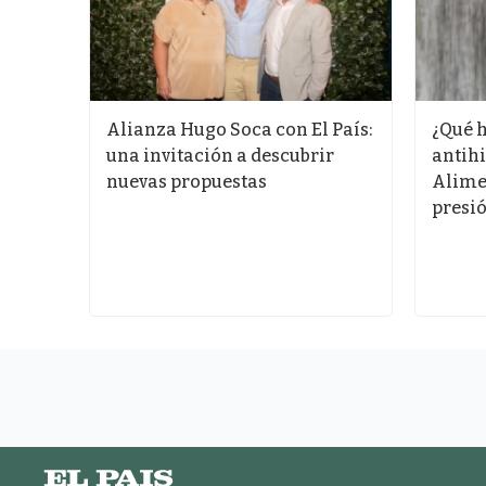
Alianza Hugo Soca con El País:
¿Qué h
os
una invitación a descubrir
antihi
za su
nuevas propuestas
Alime
presió