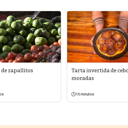
a de zapallitos
Tarta invertida de ceb
moradas
tos
15 minutos