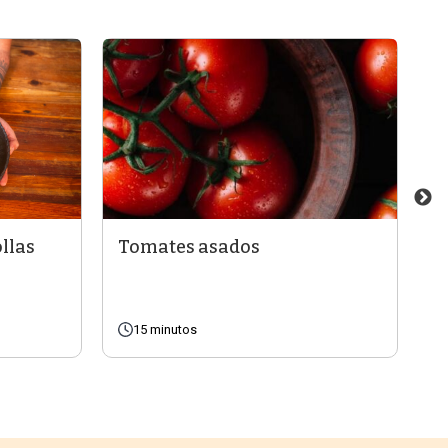
ollas
Tomates asados
G
c
15 minutos