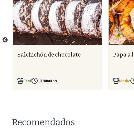
Salchichón de chocolate
Papa a l
Facil
10 minutos
Medio
Recomendados