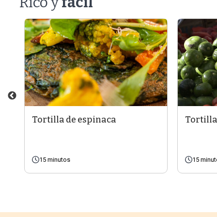
Rico y
fácil
Tortilla de espinaca
Tortill
15 minutos
15 minu